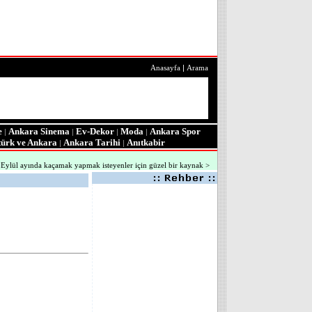
Anasayfa
|
Arama
e
Ankara Sinema
Ev-Dekor
Moda
Ankara Spor
|
|
|
|
türk ve Ankara
Ankara Tarihi
Anıtkabir
|
|
l, Eylül ayında kaçamak yapmak isteyenler için güzel bir kaynak >