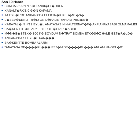
Son 10 Haber
BOMBA PKK'NIN KULLANDI�I T�RDEN
KANALT�RK'E 6 G�N KAPAMA
14 EYL�L'DE ANKARA'DA ELEKTR�K KES�NT�S�
L�SEV�DEN 2 TR�LYON L�RALIK YARDIM PROJES�
KARAYAL�IN: -''12 EYL�L ANAYASASININ ALTERNAT�F� AKP ANAYASASI OLMAMALIDIR
BA�KENTTE 30 FARKLI YERDE �FTAR �ADIRI
M�N�B�STEK� 300 KG SOYDUM N�TRAT BOMBA ETK�S�Z HALE GET�R�LD�
ANKARA'DA 11 EYL�L PAN���
BA�KENTTE BOMBA ALARMI
"ANAYASA DE����KL��� REJ�M DE����KL��� ANLAMINA GEL�R"